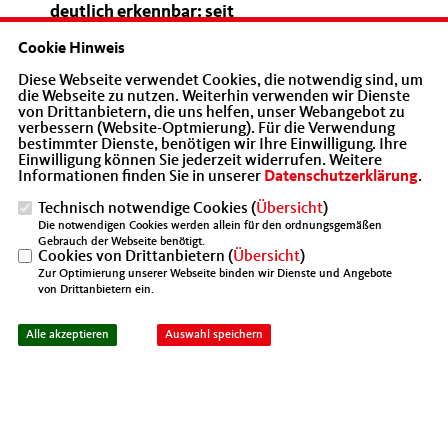
deutlich erkennbar: seit
der Nachkriegszeit gab es keinen so
Cookie Hinweis
schweren wirtschaftlichen Einbruch in
Diese Webseite verwendet Cookies, die notwendig sind, um
Deutschland. Daher lädt die MIT Heilbronn
die Webseite zu nutzen. Weiterhin verwenden wir Dienste
von Drittanbietern, die uns helfen, unser Webangebot zu
ein zur
verbessern (Website-Optmierung). Für die Verwendung
bestimmter Dienste, benötigen wir Ihre Einwilligung. Ihre
Einwilligung können Sie jederzeit widerrufen. Weitere
Informationen finden Sie in unserer
Datenschutzerklärung
.
Webkonferenz mit
Wirtschaftsstaatssekretärin Katrin Schütz
Technisch notwendige Cookies (
Übersicht
)
Die notwendigen Cookies werden allein für den ordnungsgemäßen
MdL
Gebrauch der Webseite benötigt.
Cookies von Drittanbietern (
Übersicht
)
Dienstag, 16. Juni 2020
Zur Optimierung unserer Webseite binden wir Dienste und Angebote
um 19:00 Uhr
von Drittanbietern ein.
Alle akzeptieren
Auswahl speichern
Anmeldungen per Email unter info@mit-
heilbronn.de.
Alle angemeldeten erhalten rechzeitig vor
der Konferenz die Einwahldaten