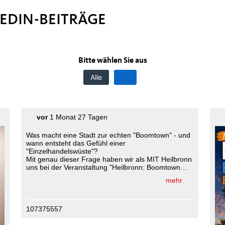
EDIN-BEITRÄGE
Bitte wählen Sie aus
Alle
vor
1 Monat 27 Tagen
Was macht eine Stadt zur echten "Boomtown" - und
wann entsteht das Gefühl einer
"Einzelhandelswüste"?
Mit genau dieser Frage haben wir als MIT Heilbronn
uns bei der Veranstaltung "Heilbronn: Boomtown
oder Einzelhandelswüste?" intensiv
mehr
auseinandergesetzt. Gemeinsam mit Vertretern aus
Wirtschaft, Politik, Wissenschaft, Stadtentwicklung
und Unternehmertum wurde im Gebäude der ZEAG
Energie AG offen, kritisch und zugleich konstruktiv
107375557
über die Zukunft unserer Innenstadt diskutiert.