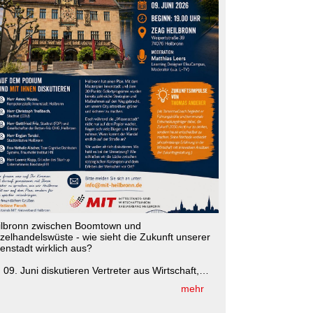
ilbronn zwischen Boomtown und
zelhandelswüste - wie sieht die Zukunft unserer
enstadt wirklich aus?
09. Juni diskutieren Vertreter aus Wirtschaft,
itik, Wissenschaft und Stadtgesellschaft
mehr
meinsam über Chancen, Herausforderungen und
krete Lösungen für Heilbronn.