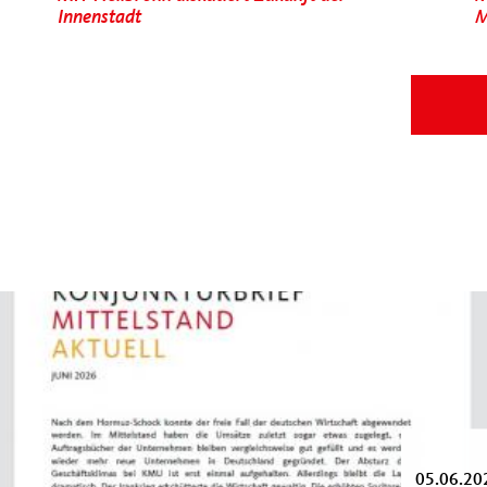
Innenstadt
M
05.06.20