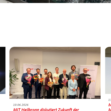
1
M
10.06.2026
MIT Heilbronn diskutiert Zukunft der
M