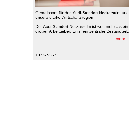
Gemeinsam für den Audi-Standort Neckarsulm und
unsere starke Wirtschaftsregion!
Der Audi-Standort Neckarsulm ist weit mehr als ein
großer Arbeitgeber. Er ist ein zentraler Bestandteil
unserer regionalen Wertschöpfung, eng verbunden
mehr
mit zahlreichen Zulieferern, mittelständischen
Unternehmen, Dienstleistern und tausenden
Familien in der gesamten Region Heilbronn.
107375557
Umso wichtiger ist es, frühzeitig den Schulterschlu
zu suchen.
Unsere MIT-Bundesvorsitzende und
Mittelstandbeauftragte
Gitta Connemann MdB]
(urn:li:organization:12199480) kam mit
Vertreterinnen und Vertretern aus Wirtschaft,
Kommunen, Landkreis, Audi,
Arbeitnehmervertretung, Gewerkschaft und
Wirtschaftsförderung zu einem wichtigen Austausc
über die Zukunft des Audi-Standorts Neckarsulm
zusammen.
Im Mittelpunkt stand die Frage, wie wir die Zukunft
des Audi-Standorts Neckarsulm sichern und
gleichzeitig die Wettbewerbsfähigkeit unserer
gesamten Industrieregion stärken können.