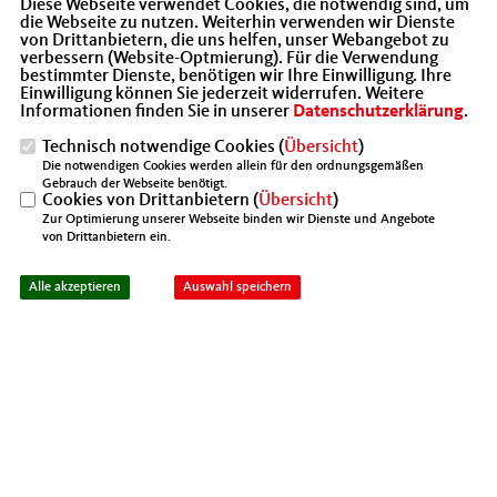
Diese Webseite verwendet Cookies, die notwendig sind, um
Wirtschaftsbereiche inzwischen gut aus der
die Webseite zu nutzen. Weiterhin verwenden wir Dienste
Krise gekommen sind, hängen andere tief in
von Drittanbietern, die uns helfen, unser Webangebot zu
den Seilen und kämpfen um das
verbessern (Website-Optmierung). Für die Verwendung
wirtschaftliche Überleben. In den
bestimmter Dienste, benötigen wir Ihre Einwilligung. Ihre
Einwilligung können Sie jederzeit widerrufen. Weitere
anstehenden Landtags- und
Informationen finden Sie in unserer
Datenschutzerklärung
.
Bundestagswahlen wird es auch darum
gehen wirtschaftspolitische Impulse zu
Technisch notwendige Cookies (
Übersicht
)
setzen. Als MIT Heilbronn wollen wir hierzu
Die notwendigen Cookies werden allein für den ordnungsgemäßen
unseren Beitrag leisten. Dazu müssen wir
Gebrauch der Webseite benötigt.
auch personell aufgestellt sein. Für die
Cookies von Drittanbietern (
Übersicht
)
anstehenden Bezirks- und
Zur Optimierung unserer Webseite binden wir Dienste und Angebote
Landesmittelstandstage gilt es daher
von Drittanbietern ein.
Delegierte zu nominieren.
Alle akzeptieren
Auswahl speichern